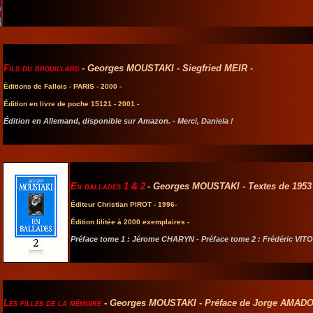
Fils du brouillard
-
Georges MOUSTAKI
-
Siegfried MEIR -
Éditions de Fallois - PARIS - 2000 -
Édition en livre de poche 15121 - 2001 -
Édition en Allemand, disponible sur Amazon. - Merci,
Daniela
!
En ballades 1 & 2
-
Georges MOUSTAKI
-
Textes de 1953 
Éditeur Christian PIROT - 1996-
Édition lilitée à 2000 exemplaires -
Préface tome 1 : Jérome CHARYN - Préface tome 2 : Frédéric VITO
Les filles de la mémoire
-
Georges MOUSTAKI
-
Préface de Jorge AMAD