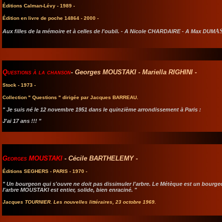
Éditions Calman-Lévy - 1989 -
Édition en livre de poche 14864 - 2000 -
AS
Aux filles de la mémoire et à celles de l'oubli. - A Nicole CHARDAIRE - A Max DUM
Questions à la chanson
-
Georges MOUSTAKI
-
Mariella RIGHINI
-
Stock - 1973 -
Collection " Questions " dirigée par Jacques BARREAU.
" Je suis né le 12 novembre 1951 dans le quinzième arrondissement à Paris :
J'ai 17 ans !!! "
Georges MOUSTAKI
-
Cécile BARTHELEMY
-
Éditions SEGHERS - PARIS - 1970 -
" Un bourgeon qui s'ouvre ne doit pas dissimuler l'arbre. Le Métèque est un bourge
l'arbre
MOUSTAKI
est entier, solide, bien enraciné. "
Jacques TOURNIER. Les nouvelles littéraires, 23 octobre 1969.