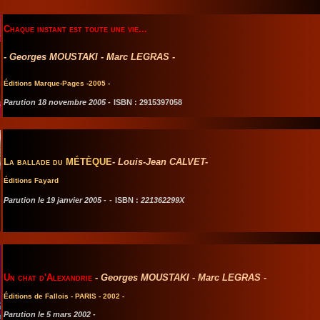
Chaque instant est toute une vie...
- Georges MOUSTAKI - Marc LEGRAS -
Éditions Marque-Pages -2005 -
Parution 18 novembre 2005 -
ISBN :
2915397058
La ballade du MÉTÈQUE
- Louis-Jean CALVET-
Éditions
Fayard
Parution le 19 janvier 2005 -
-
ISBN :
221362299X
Un chat d'Alexandrie
- Georges MOUSTAKI - Marc LEGRAS -
Éditions de Fallois - PARIS - 2002 -
Parution le 5 mars 2002 -