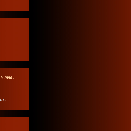
à 1996 -
UX -
O
-