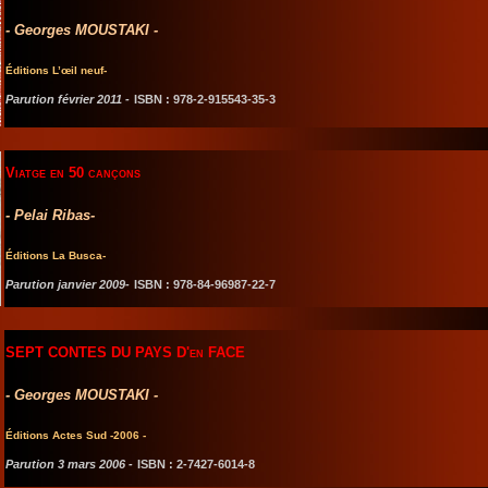
- Georges MOUSTAKI -
Éditions L’œil neuf-
Parution février 2011 -
ISBN :
978-2-915543-35-3
Viatge en 50 cançons
- Pelai Ribas-
Éditions La Busca-
Parution janvier 2009-
ISBN :
978-84-96987-22-7
SEPT CONTES DU PAYS D'en FACE
- Georges MOUSTAKI -
Éditions Actes Sud -2006 -
Parution 3 mars 2006 -
ISBN :
2-7427-6014-8